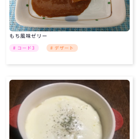
もち風味ゼリー
# コード3
# デザート