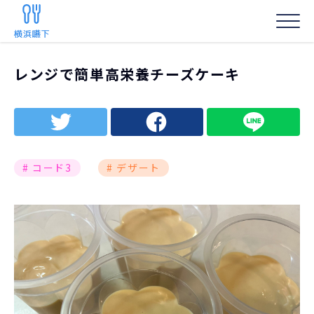
HOME
/
嚥下調整食レシピ
/
レンジで簡単高栄養チーズケーキ
レンジで簡単高栄養チーズケーキ
事務局からの
# コード3
# デザート