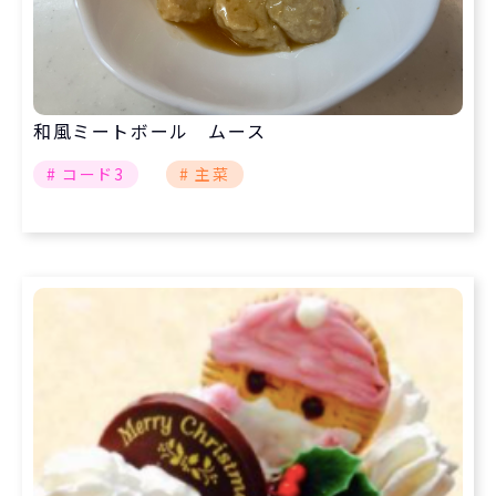
和風ミートボール ムース
# コード3
# 主菜