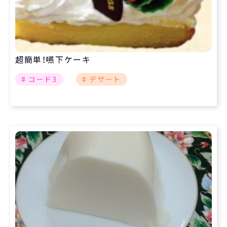
超簡単！嚥下ケーキ
# コード3
# デザート