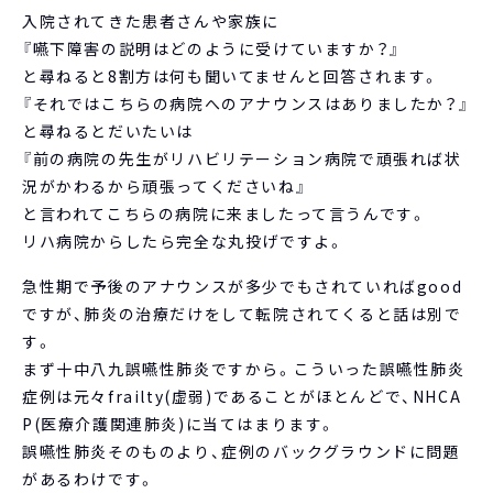
入院されてきた患者さんや家族に
『嚥下障害の説明はどのように受けていますか？』
と尋ねると8割方は何も聞いてませんと回答されます。
『それではこちらの病院へのアナウンスはありましたか？』
と尋ねるとだいたいは
『前の病院の先生がリハビリテーション病院で頑張れば状
況がかわるから頑張ってくださいね』
と言われてこちらの病院に来ましたって言うんです。
リハ病院からしたら完全な丸投げですよ。
急性期で予後のアナウンスが多少でもされていればgood
ですが、肺炎の治療だけをして転院されてくると話は別で
す。
まず十中八九誤嚥性肺炎ですから。こういった誤嚥性肺炎
症例は元々frailty(虚弱)であることがほとんどで、NHCA
P(医療介護関連肺炎)に当てはまります。
誤嚥性肺炎そのものより、症例のバックグラウンドに問題
があるわけです。