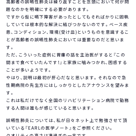
高齢者の誤嚥性肺炎は繰り返すことを念頭において何が問
題なのかを明確にする必要があります。
ですから仮に嚥下障害があったとしてもそればかりに固執
していては根本的な解決に結びつかないのです。ベース疾
患、コンディション、環境(受け皿)というものを意識するこ
とが高齢者の誤嚥性肺炎においては重要なのだと思いま
す。
ただ、こういった症例に胃瘻の話を主治医がすると『この
間まで食べていたんです！』と家族に噛みつかれ、困惑する
ことが多いようです。
やはり、説明は最初が肝心だなと思います。それなので急
性期病院の先生方にはしっかりとしたアナウンスを望みま
す。
これは私だけでなく全国のリハビリテーション病院で勤務
する人間は誰もが感じていると思います。
誤嚥性肺炎については、私が日々ネット上で勉強させて頂
いている『EARLの医学ノート』をご参照ください。
クオリティの高さは凄過ぎの一言です。