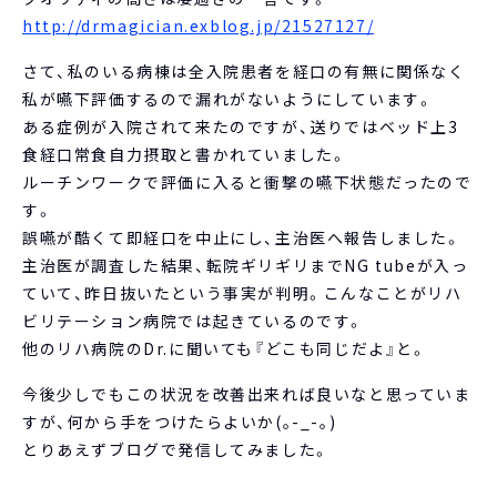
http://drmagician.exblog.jp/21527127/
さて、私のいる病棟は全入院患者を経口の有無に関係なく
私が嚥下評価するので漏れがないようにしています。
ある症例が入院されて来たのですが、送りではベッド上3
食経口常食自力摂取と書かれていました。
ルーチンワークで評価に入ると衝撃の嚥下状態だったので
す。
誤嚥が酷くて即経口を中止にし、主治医へ報告しました。
主治医が調査した結果、転院ギリギリまでNG tubeが入っ
ていて、昨日抜いたという事実が判明。こんなことがリハ
ビリテーション病院では起きているのです。
他のリハ病院のDr.に聞いても『どこも同じだよ』と。
今後少しでもこの状況を改善出来れば良いなと思っていま
すが、何から手をつけたらよいか(｡-_-｡)
とりあえずブログで発信してみました。