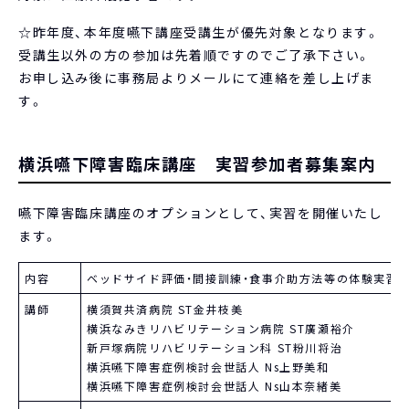
☆昨年度、本年度嚥下講座受講生が優先対象となります。
受講生以外の方の参加は先着順ですのでご了承下さい。
お申し込み後に事務局よりメールにて連絡を差し上げま
す。
横浜嚥下障害臨床講座 実習参加者募集案内
嚥下障害臨床講座のオプションとして、実習を開催いたし
ます。
内容
ベッドサイド評価・間接訓練・食事介助方法等の体験実習
講師
横須賀共済病院 ST金井枝美
横浜なみきリハビリテーション病院 ST廣瀬裕介
新戸塚病院リハビリテーション科 ST粉川将治
横浜嚥下障害症例検討会世話人 Ns上野美和
横浜嚥下障害症例検討会世話人 Ns山本奈緒美