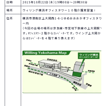
日時
2015年10月22日（木）19時00分～20時30分
場所
ウィリング横浜オフィスタワー１０階介護実習室Ⅰ
住所
横浜市港南区上大岡西1-6-1ゆめおおおかオフィスタワ
ー内
（今回の会場の場所は京急線・市営地下鉄線の上大岡駅で
す。ｵﾌｨｽﾀﾜｰ２階からｴﾚﾍﾞｰﾀｰです。ウイング上大岡か
らはｴﾚﾍﾞｰﾀｰを４階で乗り換えます）