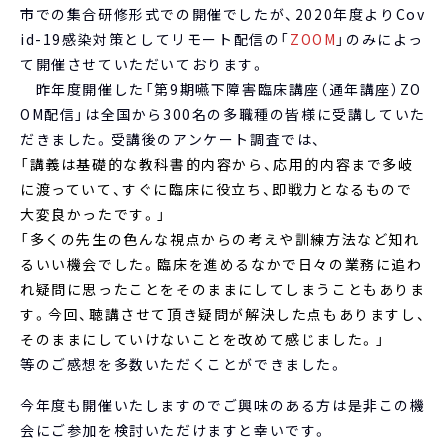
市での集合研修形式での開催でしたが、2020年度よりCov
id-19感染対策としてリモート配信の「
ZOOM
」のみによっ
て開催させていただいております。
昨年度開催した「第9期嚥下障害臨床講座（通年講座）ZO
OM配信」は全国から300名の多職種の皆様に受講していた
だきました。受講後のアンケート調査では、
「講義は基礎的な教科書的内容から、応用的内容まで多岐
に渡っていて、すぐに臨床に役立ち、即戦力となるもので
大変良かったです。」
「多くの先生の色んな視点からの考えや訓練方法など知れ
るいい機会でした。臨床を進めるなかで日々の業務に追わ
れ疑問に思ったことをそのままにしてしまうこともありま
す。今回、聴講させて頂き疑問が解決した点もありますし、
そのままにしていけないことを改めて感じました。」
等のご感想を多数いただくことができました。
今年度も開催いたしますのでご興味のある方は是非この機
会にご参加を検討いただけますと幸いです。