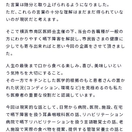
た言葉は随分と取り上げられるようになりました。
ただ、これらの言葉の十分な理解はまだまだ得られていな
いのが現状だと考えます。
そこで横浜市南区医師会主催の下、当会の各職種が一般の
方にわかりやすく嚥下障害を解説し、市民皆さまの健康に
少しでも寄与出来ればと思い今回の企画をさせて頂きまし
た。
人生の最後まで口から食べる楽しみ、喜び、美味しいとい
う気持ちを大切にすること。
その一方でキチンとした医学的根拠のもと患者さんの置か
れた状況(コンディション、環境など)を見極めるのも私た
ち医療者の重要な役割だと認識しています。
今回は現実的な話として、日常から病院、医院、施設、在宅
で嚥下障害を扱う耳鼻咽喉科医の話、リハビリテーション
病院で嚥下リハビリテーションを扱う言語聴覚士の話、老
人施設で実際の食べ物を提案、提供する管理栄養士の話と